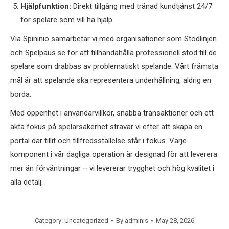
Hjälpfunktion:
Direkt tillgång med tränad kundtjänst 24/7
för spelare som vill ha hjälp
Via Spininio samarbetar vi med organisationer som Stödlinjen
och Spelpaus.se för att tillhandahålla professionell stöd till de
spelare som drabbas av problematiskt spelande. Vårt främsta
mål är att spelande ska representera underhållning, aldrig en
börda.
Med öppenhet i användarvillkor, snabba transaktioner och ett
äkta fokus på spelarsäkerhet strävar vi efter att skapa en
portal där tillit och tillfredsställelse står i fokus. Varje
komponent i vår dagliga operation är designad för att leverera
mer än förväntningar – vi levererar trygghet och hög kvalitet i
alla detalj.
Category:
Uncategorized
By
adminis
May 28, 2026