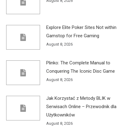
August 8, 2026
Explore Elite Poker Sites Not within
Gamstop for Free Gaming
August 8, 2026
Plinko: The Complete Manual to
Conquering The Iconic Disc Game
August 8, 2026
Jak Korzystać z Metody BLIK w
Serwisach Online – Przewodnik dla
Użytkowników
August 8, 2026