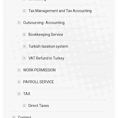
Tax Management and Tax Accounting
Outsourcing- Accounting
Bookkeeping Service
Turkish taxation system
VAT Refund in Turkey
WORK PERMISSION
PAYROLL SERVICE
TAX
Direct Taxes
Contact