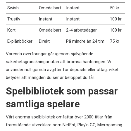
Swish
Omedelbart
Instant
50 kr
Trustly
Instant
Instant
100 kr
Kort
Omedelbart
2-4 arbetsdagar
100 kr
E-plånböcker
Direkt
På mindre än 24 tim
75 kr
Varenda överföringar går igenom självgående
säkerhetsgranskningar utan att bromsa hanteringen. Vi
använder noll gömda avgifter för deposits eller uttag, vilket
betyder att mängden du ser är beloppet du får.
Spelbibliotek som passar
samtliga spelare
Vårt enorma spelbibliotek omfattar över 2000 titlar från
framstående utvecklare som NetEnt, Play’n GO, Microgaming