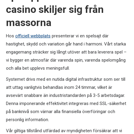
casino skiljer sig från
massorna
Hos
officiell webbplats
presenterar vi en spelsajt där
hastighet, skydd och variation går hand i harmoni. Vårt starka
engagemang sträcker sig långt utöver att bara leverera spel –
vi bygger en atmosfär där varenda spin, varenda spelomgång
och alla bet upplevs meningsfull.
Systemet drivs med en nutida digital infrastruktur som ser till
att uttag vanligtvis behandlas inom 24 timmar, vilket är
avsevärt snabbare än industristandarden på 3-5 arbetsdagar.
Denna imponerande effektivitet integreras med SSL-säkerhet
på banknivå som värnar alla finansiella överföringar och
personlig information.
Vår giltiga tillstånd utfärdad av myndigheten försäkrar att vi