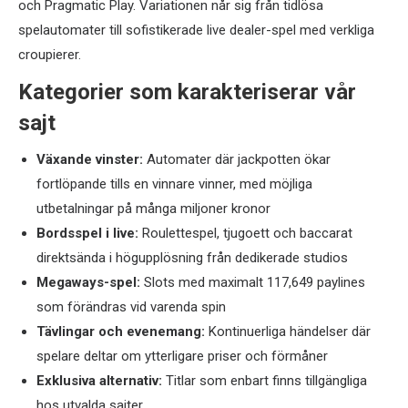
och Pragmatic Play. Variationen når sig från tidlösa
spelautomater till sofistikerade live dealer-spel med verkliga
croupierer.
Kategorier som karakteriserar vår
sajt
Växande vinster:
Automater där jackpotten ökar
fortlöpande tills en vinnare vinner, med möjliga
utbetalningar på många miljoner kronor
Bordsspel i live:
Roulettespel, tjugoett och baccarat
direktsända i högupplösning från dedikerade studios
Megaways-spel:
Slots med maximalt 117,649 paylines
som förändras vid varenda spin
Tävlingar och evenemang:
Kontinuerliga händelser där
spelare deltar om ytterligare priser och förmåner
Exklusiva alternativ:
Titlar som enbart finns tillgängliga
hos utvalda sajter