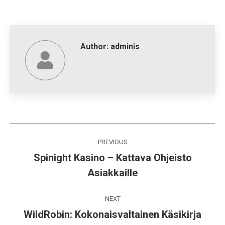
Author:
adminis
Post
PREVIOUS
navigation
Spinight Kasino – Kattava Ohjeisto
Previous
Asiakkaille
post:
NEXT
WildRobin: Kokonaisvaltainen Käsikirja
Next