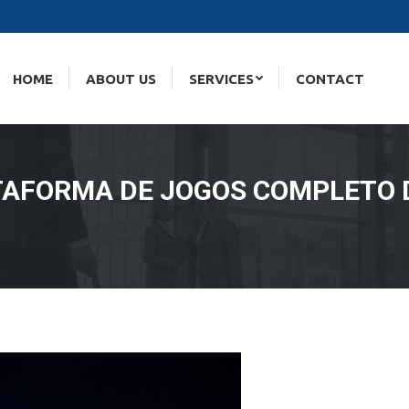
HOME
ABOUT US
SERVICES
CONTACT
HOME
ABOUT US
SERVICES
CONTACT
TAFORMA DE JOGOS COMPLETO 