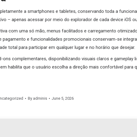
letamente a smartphones e tabletes, conservando toda a funciona
ativo – apenas acessar por meio do explorador de cada device iOS ou
tuitiva com uma só mão, menus facilitados e carregamento otimiz
 de pagamento e funcionalidades promocionais conservam-se integr
e total para participar em qualquer lugar e no horário que desejar.
ons complementares, disponibilizando visuais claros e gameplay l
em habilita que o usuário escolha a direção mais confortável para 
ncategorized
By
adminis
June 5, 2026