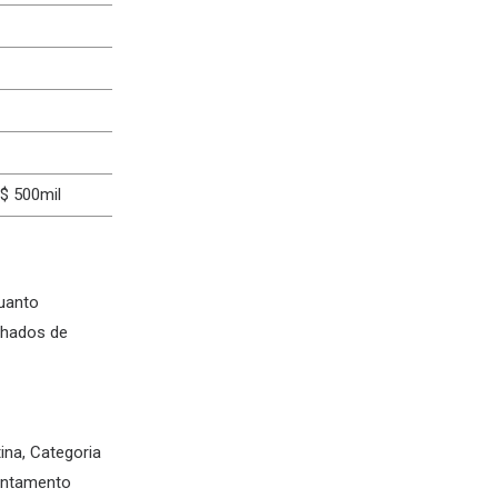
$ 500mil
quanto
nhados de
ina, Categoria
vantamento