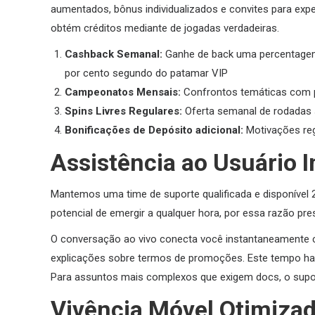
aumentados, bônus individualizados e convites para exp
obtém créditos mediante de jogadas verdadeiras.
Cashback Semanal:
Ganhe de back uma percentagem d
por cento segundo do patamar VIP
Campeonatos Mensais:
Confrontos temáticas com 
Spins Livres Regulares:
Oferta semanal de rodadas s
Bonificações de Depósito adicional:
Motivações reg
Assistência ao Usuário 
Mantemos uma time de suporte qualificada e disponível 2
potencial de emergir a qualquer hora, por essa razão pr
O conversação ao vivo conecta você instantaneamente co
explicações sobre termos de promoções. Este tempo hab
Para assuntos mais complexos que exigem docs, o suport
Vivência Móvel Otimiza