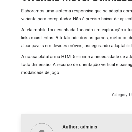
Elaboramos uma sistema responsiva que se adapta comp
variante para computador. Não é preciso baixar de aplic
A tela mobile foi desenhada focando em exploração in
links mais lentas. A totalidade dos os games, métodos
alcançáveis em devices móveis, assegurando adaptabilidad
A nossa plataforma HTML5 elimina a necessidade de add-
todo dimensão. A recurso de orientação vertical e paisag
modalidade de jogo.
Category:
U
Author:
adminis