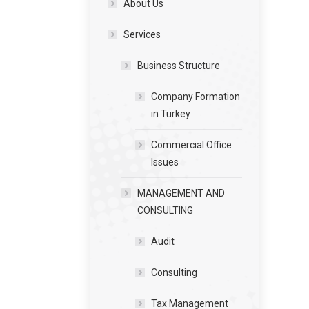
About Us
Services
Business Structure
Company Formation
in Turkey
Commercial Office
Issues
MANAGEMENT AND
CONSULTING
Audit
Consulting
Tax Management