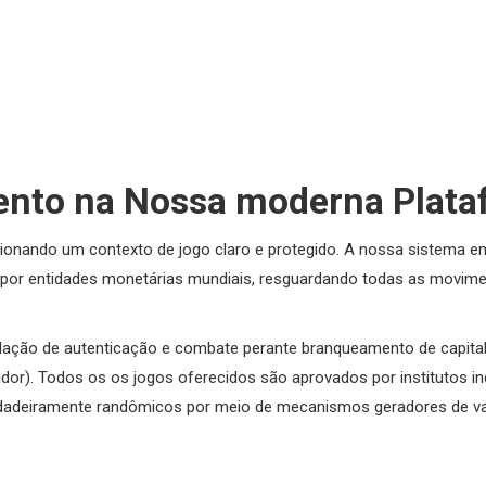
ento na Nossa moderna Plat
cionando um contexto de jogo claro e protegido. A nossa sistema 
 por entidades monetárias mundiais, resguardando todas as movim
ção de autenticação e combate perante branqueamento de capital
). Todos os os jogos oferecidos são aprovados por institutos i
dadeiramente randômicos por meio de mecanismos geradores de va