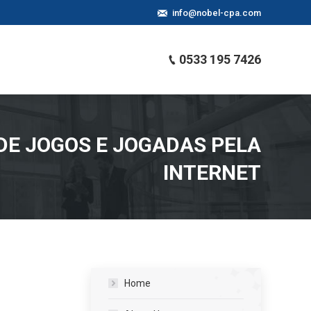
info@nobel-cpa.com
0533 195 7426
0533 195 7426
DE JOGOS E JOGADAS PELA
INTERNET
Home