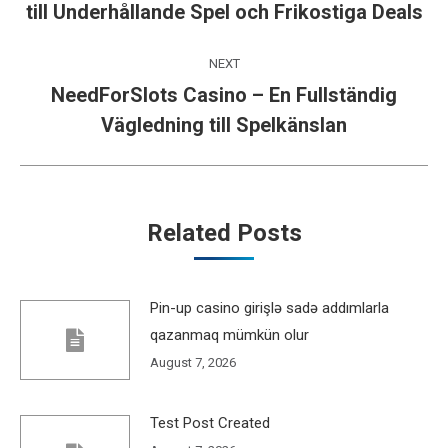
till Underhållande Spel och Frikostiga Deals
post:
NEXT
NeedForSlots Casino – En Fullständig
Next
Vägledning till Spelkänslan
post:
Related Posts
Pin-up casino girişlə sadə addımlarla
qazanmaq mümkün olur
August 7, 2026
Test Post Created