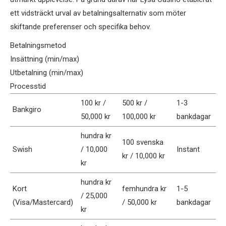
ett vidsträckt urval av betalningsalternativ som möter
skiftande preferenser och specifika behov.
Betalningsmetod
Insättning (min/max)
Utbetalning (min/max)
Processtid
100 kr /
500 kr /
1-3
Bankgiro
50,000 kr
100,000 kr
bankdagar
hundra kr
100 svenska
Swish
/ 10,000
Instant
kr / 10,000 kr
kr
hundra kr
Kort
femhundra kr
1-5
/ 25,000
(Visa/Mastercard)
/ 50,000 kr
bankdagar
kr