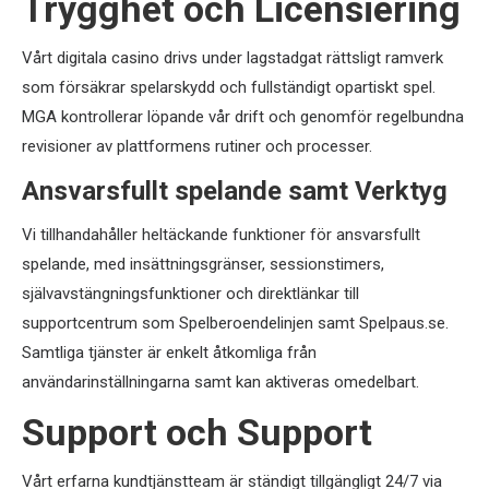
Trygghet och Licensiering
Vårt digitala casino drivs under lagstadgat rättsligt ramverk
som försäkrar spelarskydd och fullständigt opartiskt spel.
MGA kontrollerar löpande vår drift och genomför regelbundna
revisioner av plattformens rutiner och processer.
Ansvarsfullt spelande samt Verktyg
Vi tillhandahåller heltäckande funktioner för ansvarsfullt
spelande, med insättningsgränser, sessionstimers,
självavstängningsfunktioner och direktlänkar till
supportcentrum som Spelberoendelinjen samt Spelpaus.se.
Samtliga tjänster är enkelt åtkomliga från
användarinställningarna samt kan aktiveras omedelbart.
Support och Support
Vårt erfarna kundtjänstteam är ständigt tillgängligt 24/7 via