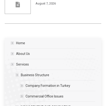
August 7, 2026
Home
About Us
Services
Business Structure
Company Formation in Turkey
Commercial Office Issues