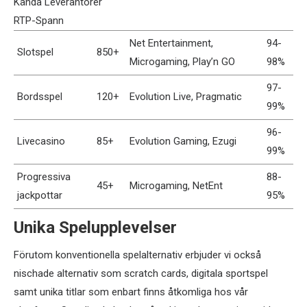
Kända Leverantörer
RTP-Spann
Net Entertainment,
94-
Slotspel
850+
Microgaming, Play’n GO
98%
97-
Bordsspel
120+
Evolution Live, Pragmatic
99%
96-
Livecasino
85+
Evolution Gaming, Ezugi
99%
Progressiva
88-
45+
Microgaming, NetEnt
jackpottar
95%
Unika Spelupplevelser
Förutom konventionella spelalternativ erbjuder vi också
nischade alternativ som scratch cards, digitala sportspel
samt unika titlar som enbart finns åtkomliga hos vår