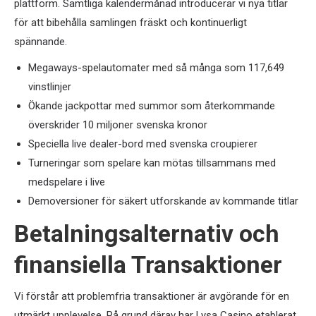
plattform. Samtliga kalendermånad introducerar vi nya titlar
för att bibehålla samlingen fräskt och kontinuerligt
spännande.
Megaways-spelautomater med så många som 117,649
vinstlinjer
Ökande jackpottar med summor som återkommande
överskrider 10 miljoner svenska kronor
Speciella live dealer-bord med svenska croupierer
Turneringar som spelare kan mötas tillsammans med
medspelare i live
Demoversioner för säkert utforskande av kommande titlar
Betalningsalternativ och
finansiella Transaktioner
Vi förstår att problemfria transaktioner är avgörande för en
utmärkt upplevelse. På grund därav har Lysa Casino etablerat