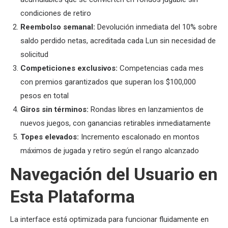
condiciones de retiro
Reembolso semanal:
Devolución inmediata del 10% sobre
saldo perdido netas, acreditada cada Lun sin necesidad de
solicitud
Competiciones exclusivos:
Competencias cada mes
con premios garantizados que superan los $100,000
pesos en total
Giros sin términos:
Rondas libres en lanzamientos de
nuevos juegos, con ganancias retirables inmediatamente
Topes elevados:
Incremento escalonado en montos
máximos de jugada y retiro según el rango alcanzado
Navegación del Usuario en
Esta Plataforma
La interface está optimizada para funcionar fluidamente en