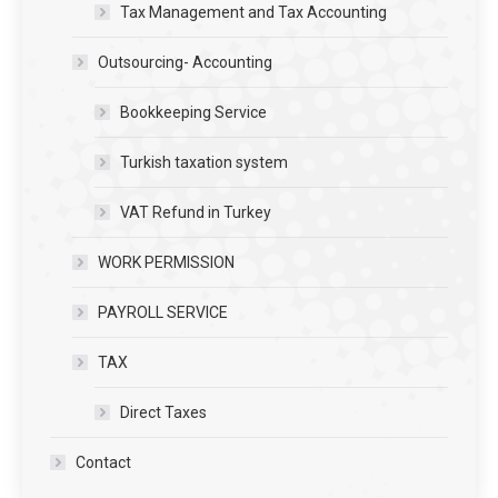
Tax Management and Tax Accounting
Outsourcing- Accounting
Bookkeeping Service
Turkish taxation system
VAT Refund in Turkey
WORK PERMISSION
PAYROLL SERVICE
TAX
Direct Taxes
Contact