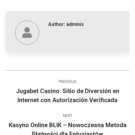
Author:
adminis
Post
PREVIOUS
navigation
Jugabet Casino: Sitio de Diversión en
Previous
Internet con Autorización Verificada
post:
NEXT
Kasyno Online BLIK – Nowoczesna Metoda
Next
Płatności dla Entuzjastów