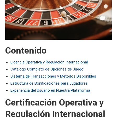
Contenido
Licencia Operativa y Regulación Internacional
Catálogo Completo de Opciones de Juego
Sistema de Transacciones y Métodos Disponibles
Estructura de Bonificaciones para Jugadores
Experiencia del Usuario en Nuestra Plataforma
Certificación Operativa y
Regulación Internacional