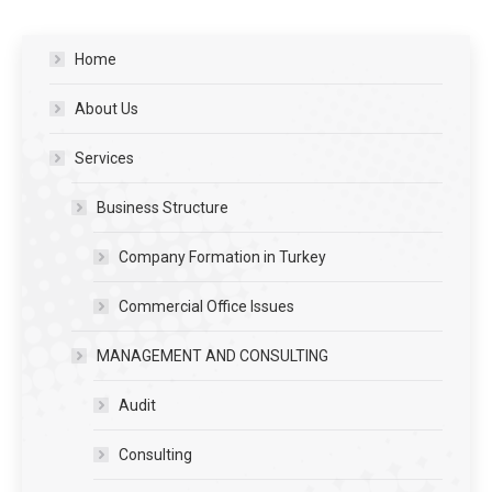
Home
About Us
Services
Business Structure
Company Formation in Turkey
Commercial Office Issues
MANAGEMENT AND CONSULTING
Audit
Consulting