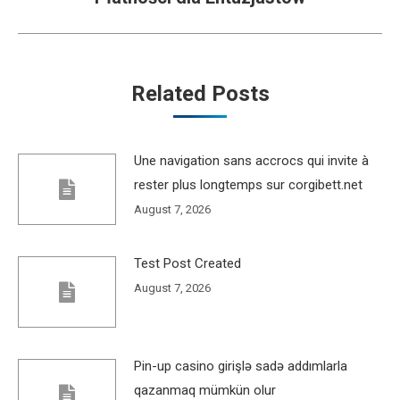
post:
Related Posts
Une navigation sans accrocs qui invite à
rester plus longtemps sur corgibett.net
August 7, 2026
Test Post Created
August 7, 2026
Pin-up casino girişlə sadə addımlarla
qazanmaq mümkün olur