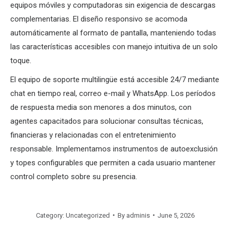
equipos móviles y computadoras sin exigencia de descargas
complementarias. El diseño responsivo se acomoda
automáticamente al formato de pantalla, manteniendo todas
las características accesibles con manejo intuitiva de un solo
toque.
El equipo de soporte multilingüe está accesible 24/7 mediante
chat en tiempo real, correo e-mail y WhatsApp. Los períodos
de respuesta media son menores a dos minutos, con
agentes capacitados para solucionar consultas técnicas,
financieras y relacionadas con el entretenimiento
responsable. Implementamos instrumentos de autoexclusión
y topes configurables que permiten a cada usuario mantener
control completo sobre su presencia.
Category:
Uncategorized
By
adminis
June 5, 2026