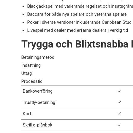
Blackjackspel med varierande regelset och insatsgrän
Baccara för både nya spelare och veterana spelare
Poker i diverse versioner inkluderande Caribbean Stu
Livespel med dealer med erfarna dealers i verklig tid
Trygga och Blixtsnabba 
Betalningsmetod
Insättning
Uttag
Processtid
Banköverföring
✓
Trustly-betalning
✓
Kort
✓
Skrill e-plånbok
✓