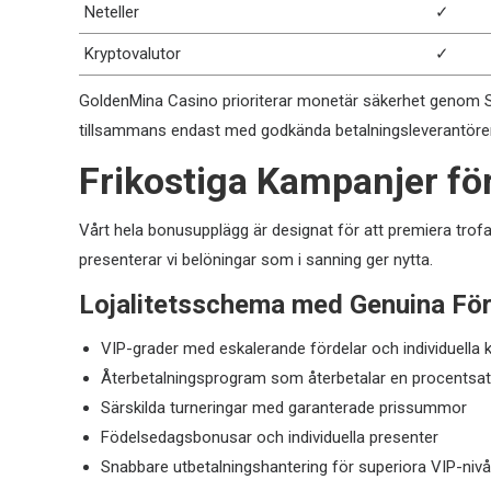
Neteller
✓
Kryptovalutor
✓
GoldenMina Casino prioriterar monetär säkerhet genom SSL
tillsammans endast med godkända betalningsleverantörer
Frikostiga Kampanjer för
Vårt hela bonusupplägg är designat för att premiera trofa
presenterar vi belöningar som i sanning ger nytta.
Lojalitetsschema med Genuina För
VIP-grader med eskalerande fördelar och individuella 
Återbetalningsprogram som återbetalar en procentsats
Särskilda turneringar med garanterade prissummor
Födelsedagsbonusar och individuella presenter
Snabbare utbetalningshantering för superiora VIP-nivå