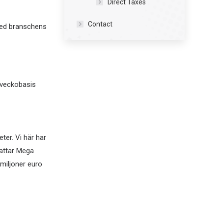
Direct Taxes
Contact
 med branschens
 veckobasis
ter. Vi här har
fattar Mega
miljoner euro