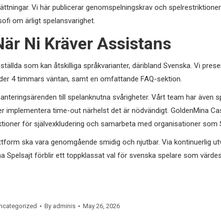
ttningar. Vi här publicerar genomspelningskrav och spelrestriktioner
sofi om ärligt spelansvarighet.
är Ni Kräver Assistans
ällda som kan åtskilliga språkvarianter, däribland Svenska. Vi prese
under 4 timmars väntan, samt en omfattande FAQ-sektion.
hanteringsärenden till spelanknutna svårigheter. Vårt team har även s
ler implementera time-out närhelst det är nödvändigt. GoldenMina Cas
unktioner för självexkludering och samarbeta med organisationer som S
attform ska vara genomgående smidig och njutbar. Via kontinuerlig ut
a Spelsajt förblir ett toppklassat val för svenska spelare som värdesä
ncategorized
By
adminis
May 26, 2026