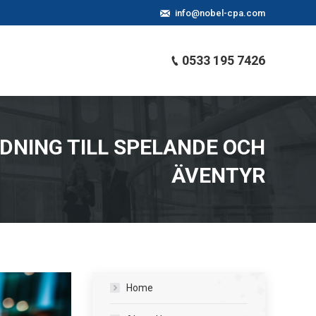
info@nobel-cpa.com
0533 195 7426
0533 195 7426
DNING TILL SPELANDE OCH
ÄVENTYR
Home