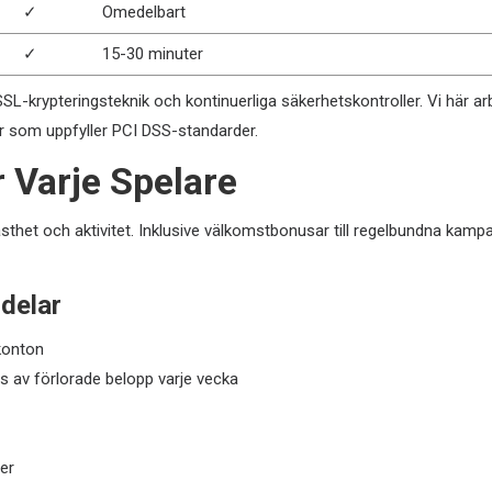
✓
Omedelbart
✓
15-30 minuter
-krypteringsteknik och kontinuerliga säkerhetskontroller. Vi här ar
 som uppfyller PCI DSS-standarder.
 Varje Spelare
sthet och aktivitet. Inklusive välkomstbonusar till regelbundna kampa
delar
konton
 av förlorade belopp varje vecka
er