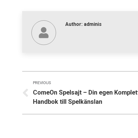
Author:
adminis
Post
PREVIOUS
navigation
ComeOn Spelsajt – Din egen Komplet
Previous
Handbok till Spelkänslan
post: