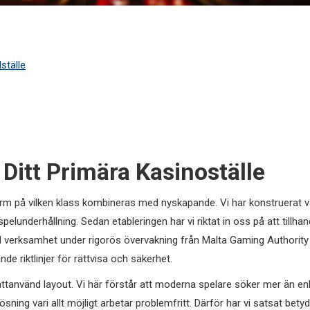
ställe
Ditt Primära Kasinoställe
rm på vilken klass kombineras med nyskapande. Vi har konstruerat vå
underhållning. Sedan etableringen har vi riktat in oss på att tillhan
 verksamhet under rigorös övervakning från Malta Gaming Authority
de riktlinjer för rättvisa och säkerhet.
lättanvänd layout. Vi här förstår att moderna spelare söker mer än en
ing vari allt möjligt arbetar problemfritt. Därför har vi satsat bety