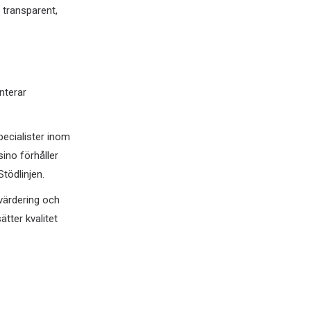
 transparent,
nterar
pecialister inom
ino förhåller
tödlinjen.
värdering och
tter kvalitet