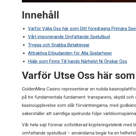
Innehåll
Varför Välja Oss här som Ditt föredragna Primära Spel
Vårt imponerande Omfattande Spelutbud
Trygga och Snabba Betalningar
Attraktiva Erbjudanden för Alla Spelartyper
Hjälp som Finns Till hands Närhelst Ni Önskar Oss
Varför Utse Oss här som 
GoldenMina Casino representerar en nutida kasinoplattfo
på tre fundamentala fundament: transparens, skydd och spel
kasinoupplevelse som slår förväntningarna, med godkänd
säkerställer att samtliga spelrunda följer världsomspännan
Vår hela sajt förenar sofistikerad krypteringsteknik med 
omfattande spelutbud – användarna begär ha en helhetslösn