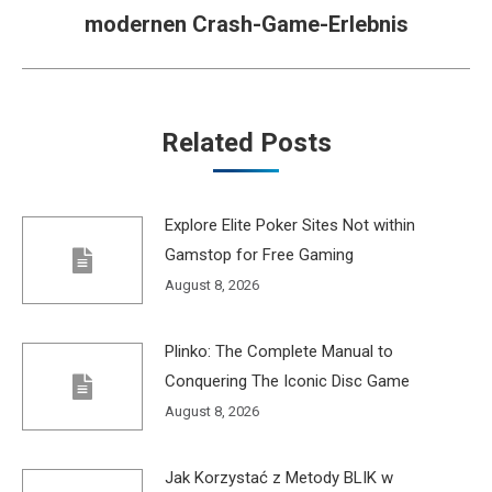
Next
modernen Crash-Game-Erlebnis
post:
Related Posts
Explore Elite Poker Sites Not within
Gamstop for Free Gaming
August 8, 2026
Plinko: The Complete Manual to
Conquering The Iconic Disc Game
August 8, 2026
Jak Korzystać z Metody BLIK w