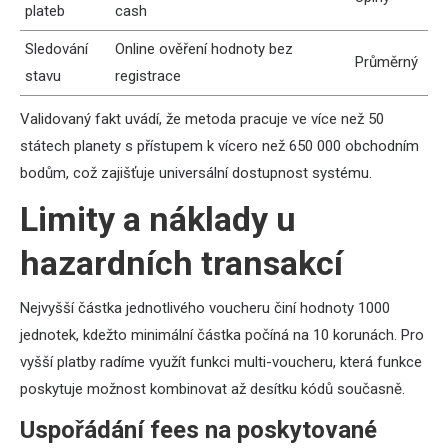
plateb
cash
Sledování
Online ověření hodnoty bez
Průměrný
stavu
registrace
Validovaný fakt uvádí, že metoda pracuje ve více než 50
státech planety s přístupem k vícero než 650 000 obchodním
bodům, což zajišťuje universální dostupnost systému.
Limity a náklady u
hazardních transakcí
Nejvyšší částka jednotlivého voucheru činí hodnoty 1000
jednotek, kdežto minimální částka počíná na 10 korunách. Pro
vyšší platby radíme využít funkci multi-voucheru, která funkce
poskytuje možnost kombinovat až desítku kódů současně.
Uspořádání fees na poskytované