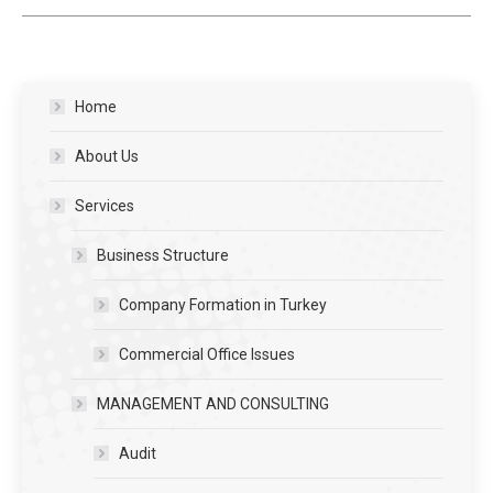
Home
About Us
Services
Business Structure
Company Formation in Turkey
Commercial Office Issues
MANAGEMENT AND CONSULTING
Audit