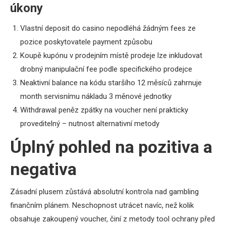
úkony
Vlastní deposit do casino nepodléhá žádným fees ze
pozice poskytovatele payment způsobu
Koupě kupónu v prodejním místě prodeje lze inkludovat
drobný manipulační fee podle specifického prodejce
Neaktivní balance na kódu staršího 12 měsíců zahrnuje
month servisnímu nákladu 3 měnové jednotky
Withdrawal peněz zpátky na voucher není prakticky
proveditelný – nutnost alternativní metody
Úplný pohled na pozitiva a
negativa
Zásadní plusem zůstává absolutní kontrola nad gambling
finančním plánem. Neschopnost utrácet navíc, než kolik
obsahuje zakoupený voucher, činí z metody tool ochrany před