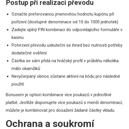
Postup při realizaci převodu
Označte preferovanou jmenovitou hodnotu kupónu při
pořízení (dostupné denominace od 10 do 1000 jednotek)
Zadejte úplný PIN kombinaci do odpovídajícího formuláře v
kasinu
Potvrzení převodu uskuteční se ihned bez nutnosti potřeby
dodatečné ověření
Částka se sám přidá na hráčský profil v průběhu několika
málo okamžiků
Nevyčerpaný obnos zůstane aktivní na kódu pro následné
použití
Bonusem je option kombinace více poukazů v jednotlivé
platbě. Jestliže disponujete více poukazů s menší denominací,
můžete je kombinovat pro dosažení žádané částky vkladu.
Ochrana a soukromí