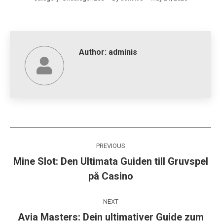
Author:
adminis
Post
PREVIOUS
navigation
Mine Slot: Den Ultimata Guiden till Gruvspel
Previous
på Casino
post:
NEXT
Avia Masters: Dein ultimativer Guide zum