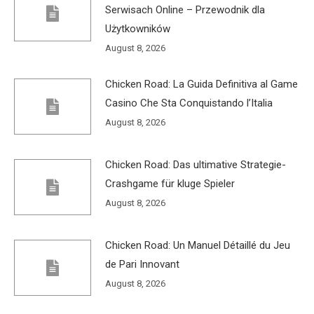
Serwisach Online – Przewodnik dla
Użytkowników
August 8, 2026
Chicken Road: La Guida Definitiva al Game
Casino Che Sta Conquistando l’Italia
August 8, 2026
Chicken Road: Das ultimative Strategie-
Crashgame für kluge Spieler
August 8, 2026
Chicken Road: Un Manuel Détaillé du Jeu
de Pari Innovant
August 8, 2026