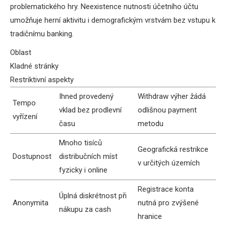
problematického hry. Neexistence nutnosti účetního účtu
umožňuje herní aktivitu i demografickým vrstvám bez vstupu k
tradičnímu banking.
Oblast
Kladné stránky
Restriktivní aspekty
Ihned provedený
Withdraw výher žádá
Tempo
vklad bez prodlevní
odlišnou payment
vyřízení
času
metodu
Mnoho tisíců
Geografická restrikce
Dostupnost
distribučních míst
v určitých územích
fyzicky i online
Registrace konta
Úplná diskrétnost při
Anonymita
nutná pro zvýšené
nákupu za cash
hranice