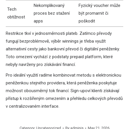
Nekomplikovaný
Fyzický voucher může
Tech
proces bez stažení
být promarnit či
obtížnost
apps
poškodit
Restrikce tkví v jednosměrnosti plateb. Zatímco převody
fungují bezproblémově, výběr winnings je třeba využít
alternativní cesty jako bankovní převod či digitální peněženky.
Toto omezení vychází z podstaty prepaid platform, které
nebyly navrženy pro získávání financí.
Pro ideální využití radíme kombinovat metodu s elektronickou
peněženkou stejného providera, která peněženka poskytuje
možnost obousměrný tok financí. Sign-upoví klienti získávají
přístup k rozšířeným omezením a přehledu celkových převodů
v centralizovaném interface.
Category:
Uncategorized
By
adminis
May 21, 2026