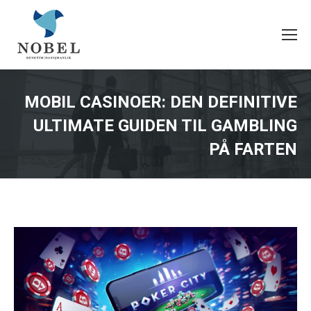
MOBIL CASINOER: DEN DEFINITIVE
ULTIMATE GUIDEN TIL GAMBLING
PÅ FARTEN