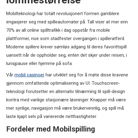
Mobilteknologi har totalt revolusjonert formen gamblere
engasjerer seg med spilleautomater på. Tall viser at mer enn
70% av all online spilltrafikk i dag oppstår fra mobile
plattformer, noe som stadfester overgangen i spilleratferd.
Moderne spillere krever sømløs adgang til deres favorittspill
uansett når de oppholder seg, enten det skjer under reisen, i
lunsjpause eller hjemme på sofa.
Vår
mobil casinoer
har utviklet seg for å møte disse kravene
gjennom omfattende optimalisering av UI. Touchscreen-
teknologi forutsetter en alternativ tilnærming til spill-design
kontra med vanlige stasjonære løsninger. Knapper må være
mer synlige, navigasjon må være brukervennlig, og spill må
laste kjapt selv på varierende netthastigheter.
Fordeler med Mobilspilling