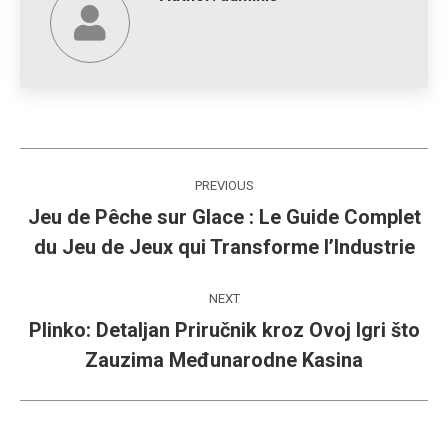
Post
PREVIOUS
navigation
Jeu de Pêche sur Glace : Le Guide Complet
Previous
du Jeu de Jeux qui Transforme l’Industrie
post:
NEXT
Plinko: Detaljan Priručnik kroz Ovoj Igri što
Next
Zauzima Međunarodne Kasina
post: