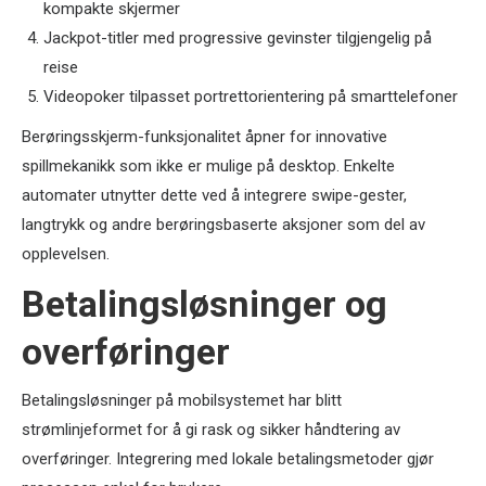
kompakte skjermer
Jackpot-titler med progressive gevinster tilgjengelig på
reise
Videopoker tilpasset portrettorientering på smarttelefoner
Berøringsskjerm-funksjonalitet åpner for innovative
spillmekanikk som ikke er mulige på desktop. Enkelte
automater utnytter dette ved å integrere swipe-gester,
langtrykk og andre berøringsbaserte aksjoner som del av
opplevelsen.
Betalingsløsninger og
overføringer
Betalingsløsninger på mobilsystemet har blitt
strømlinjeformet for å gi rask og sikker håndtering av
overføringer. Integrering med lokale betalingsmetoder gjør