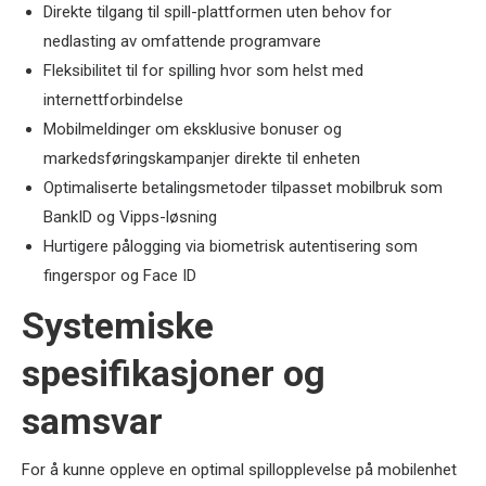
Direkte tilgang til spill-plattformen uten behov for
nedlasting av omfattende programvare
Fleksibilitet til for spilling hvor som helst med
internettforbindelse
Mobilmeldinger om eksklusive bonuser og
markedsføringskampanjer direkte til enheten
Optimaliserte betalingsmetoder tilpasset mobilbruk som
BankID og Vipps-løsning
Hurtigere pålogging via biometrisk autentisering som
fingerspor og Face ID
Systemiske
spesifikasjoner og
samsvar
For å kunne oppleve en optimal spillopplevelse på mobilenhet