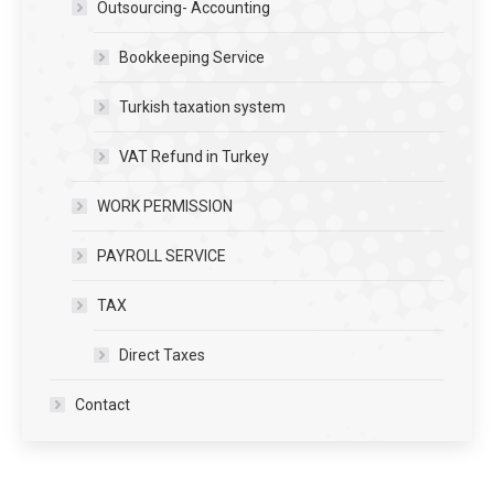
Outsourcing- Accounting
Bookkeeping Service
Turkish taxation system
VAT Refund in Turkey
WORK PERMISSION
PAYROLL SERVICE
TAX
Direct Taxes
Contact