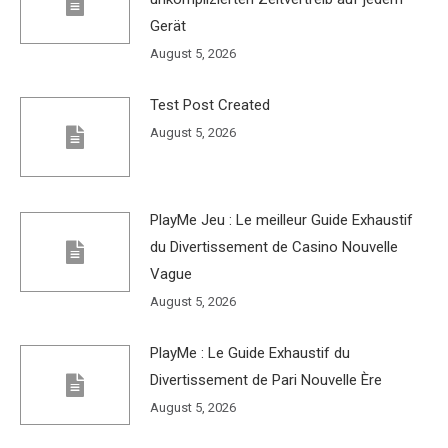
Gerät
August 5, 2026
Test Post Created
August 5, 2026
PlayMe Jeu : Le meilleur Guide Exhaustif
du Divertissement de Casino Nouvelle
Vague
August 5, 2026
PlayMe : Le Guide Exhaustif du
Divertissement de Pari Nouvelle Ère
August 5, 2026