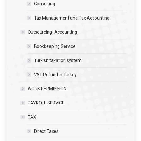
Consulting
Tax Management and Tax Accounting
Outsourcing- Accounting
Bookkeeping Service
Turkish taxation system
VAT Refund in Turkey
WORK PERMISSION
PAYROLL SERVICE
TAX
Direct Taxes