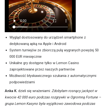
Wygląd dostosowany do urządzeń smartphone z
dedykowaną apką na Apple i Android
System turniejów ze zbiorczą pulą wygranych powyżej 50
000 EUR miesięcznie
Unikalne gry dostępne tylko w Lemon Casino
zaprojektowane przez naszych partnerów
Możliwość błyskawicznego szukania z automatycznymi
podpowiedziami
Anka K.
dzieli się wrażeniami:
Zdobyłam rosnący jackpot w
kwocie 42 000 euro podczas rozgrywki w Ogromną Fortune –
grupa Lemon Kasyno była wyjątkowo zawodowa podczas