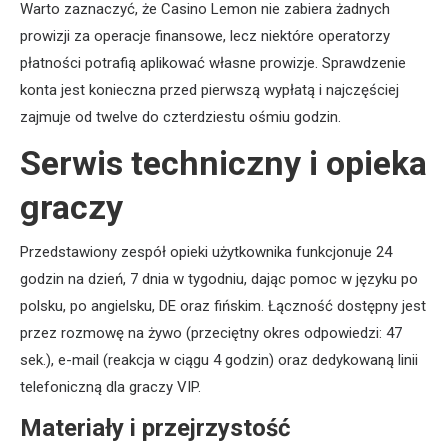
Warto zaznaczyć, że Casino Lemon nie zabiera żadnych
prowizji za operacje finansowe, lecz niektóre operatorzy
płatności potrafią aplikować własne prowizje. Sprawdzenie
konta jest konieczna przed pierwszą wypłatą i najczęściej
zajmuje od twelve do czterdziestu ośmiu godzin.
Serwis techniczny i opieka
graczy
Przedstawiony zespół opieki użytkownika funkcjonuje 24
godzin na dzień, 7 dnia w tygodniu, dając pomoc w języku po
polsku, po angielsku, DE oraz fińskim. Łączność dostępny jest
przez rozmowę na żywo (przeciętny okres odpowiedzi: 47
sek.), e-mail (reakcja w ciągu 4 godzin) oraz dedykowaną linii
telefoniczną dla graczy VIP.
Materiały i przejrzystość