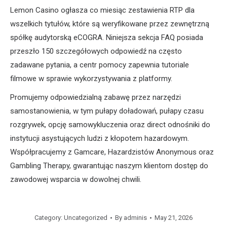
Lemon Casino ogłasza co miesiąc zestawienia RTP dla
wszelkich tytułów, które są weryfikowane przez zewnętrzną
spółkę audytorską eCOGRA. Niniejsza sekcja FAQ posiada
przeszło 150 szczegółowych odpowiedź na często
zadawane pytania, a centr pomocy zapewnia tutoriale
filmowe w sprawie wykorzystywania z platformy.
Promujemy odpowiedzialną zabawę przez narzędzi
samostanowienia, w tym pułapy doładowań, pułapy czasu
rozgrywek, opcję samowykluczenia oraz direct odnośniki do
instytucji asystujących ludzi z kłopotem hazardowym.
Współpracujemy z Gamcare, Hazardzistów Anonymous oraz
Gambling Therapy, gwarantując naszym klientom dostęp do
zawodowej wsparcia w dowolnej chwili.
Category:
Uncategorized
By
adminis
May 21, 2026