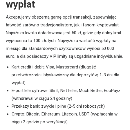
wypłat
Akceptujemy obszerną gamę opcji transakcji, zapewniając
łatwość zarówno tradycjonalistom, jak i fanom kryptowalut.
Najniższa kwota doładowania jest 50 zł, gdzie gdy dolny limit
wypłacenia to 100 złotych. Najwyższa wartość wypłaty na
miesiąc dla standardowych użytkowników wynosi 50 000
euro, a dla posiadaczy VIP limity są uzgadniane indywidualnie.
Kart credit i debit: Visa, Mastercard (długość
przetwórczości: błyskawiczny dla depozytów, 1-3 dni dla
wypłat)
E-portfele cyfrowe: Skrill, NetTeller, Much Better, EcoPayz
(withdrawal w ciągu 24 godziny)
Przekazy bank: zwykłe i pilne (2-5 dni roboczych)
Crypto: Bitcoin, Ethereum, Litecoin, USDT (wypłacenia w
ciągu 2 godzin po weryfikacji)