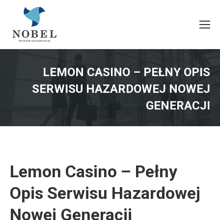
LEMON CASINO – PEŁNY OPIS
SERWISU HAZARDOWEJ NOWEJ
GENERACJI
Lemon Casino – Pełny
Opis Serwisu Hazardowej
Nowej Generacji