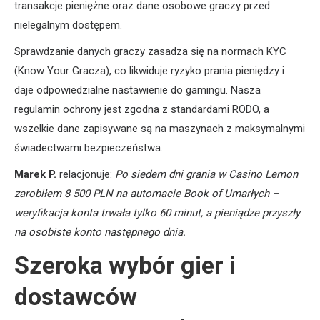
transakcje pieniężne oraz dane osobowe graczy przed
nielegalnym dostępem.
Sprawdzanie danych graczy zasadza się na normach KYC
(Know Your Gracza), co likwiduje ryzyko prania pieniędzy i
daje odpowiedzialne nastawienie do gamingu. Nasza
regulamin ochrony jest zgodna z standardami RODO, a
wszelkie dane zapisywane są na maszynach z maksymalnymi
świadectwami bezpieczeństwa.
Marek P.
relacjonuje:
Po siedem dni grania w Casino Lemon
zarobiłem 8 500 PLN na automacie Book of Umarłych –
weryfikacja konta trwała tylko 60 minut, a pieniądze przyszły
na osobiste konto następnego dnia.
Szeroka wybór gier i
dostawców