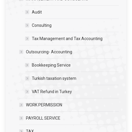
Audit
Consulting
Tax Management and Tax Accounting
Outsourcing- Accounting
Bookkeeping Service
Turkish taxation system
VAT Refund in Turkey
WORK PERMISSION
PAYROLL SERVICE
TAX