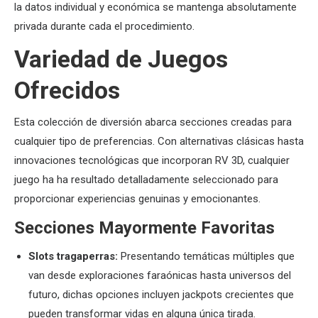
la datos individual y económica se mantenga absolutamente
privada durante cada el procedimiento.
Variedad de Juegos
Ofrecidos
Esta colección de diversión abarca secciones creadas para
cualquier tipo de preferencias. Con alternativas clásicas hasta
innovaciones tecnológicas que incorporan RV 3D, cualquier
juego ha ha resultado detalladamente seleccionado para
proporcionar experiencias genuinas y emocionantes.
Secciones Mayormente Favoritas
Slots tragaperras:
Presentando temáticas múltiples que
van desde exploraciones faraónicas hasta universos del
futuro, dichas opciones incluyen jackpots crecientes que
pueden transformar vidas en alguna única tirada.