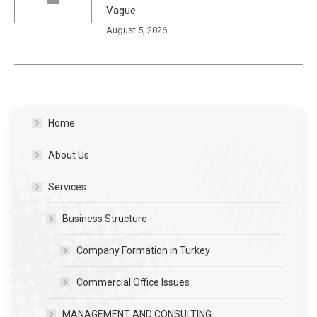
Vague
August 5, 2026
Home
About Us
Services
Business Structure
Company Formation in Turkey
Commercial Office Issues
MANAGEMENT AND CONSULTING