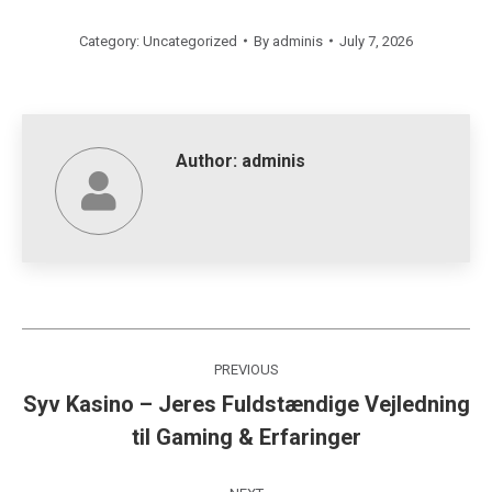
Category:
Uncategorized
By
adminis
July 7, 2026
Author:
adminis
Post
PREVIOUS
navigation
Syv Kasino – Jeres Fuldstændige Vejledning
Previous
til Gaming & Erfaringer
post: