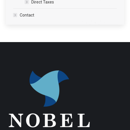
Direct Taxes
Contact