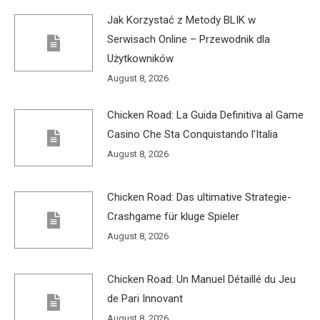
Jak Korzystać z Metody BLIK w
Serwisach Online – Przewodnik dla
Użytkowników
August 8, 2026
Chicken Road: La Guida Definitiva al Game
Casino Che Sta Conquistando l’Italia
August 8, 2026
Chicken Road: Das ultimative Strategie-
Crashgame für kluge Spieler
August 8, 2026
Chicken Road: Un Manuel Détaillé du Jeu
de Pari Innovant
August 8, 2026