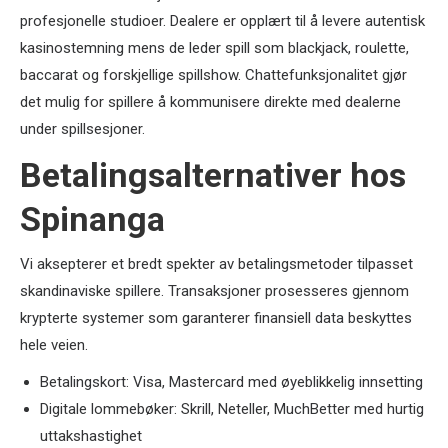
profesjonelle studioer. Dealere er opplært til å levere autentisk
kasinostemning mens de leder spill som blackjack, roulette,
baccarat og forskjellige spillshow. Chattefunksjonalitet gjør
det mulig for spillere å kommunisere direkte med dealerne
under spillsesjoner.
Betalingsalternativer hos
Spinanga
Vi aksepterer et bredt spekter av betalingsmetoder tilpasset
skandinaviske spillere. Transaksjoner prosesseres gjennom
krypterte systemer som garanterer finansiell data beskyttes
hele veien.
Betalingskort: Visa, Mastercard med øyeblikkelig innsetting
Digitale lommebøker: Skrill, Neteller, MuchBetter med hurtig
uttakshastighet