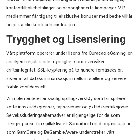
kontanttilbakebetalinger og sesongbaserte kampanjer. VIP-
medlemmer får tilgang til eksklusive bonuser med bedre vilkår
og personlig kontoadministrasjon.
Trygghet og Lisensiering
Vårt plattform opererer under lisens fra Curacao eGaming, en
anerkjent regulerende myndighet som overvåker
driftsintegritet. SSL-kryptering på to hundre femtiseks bit
sikrer at all datakommunikasjon mellom spillere og servere
forblir konfidensielt.
Vi implementerer ansvarlig spilling-verktøy som lar spillere
sette innskuddsgrenser, tapsgrenser og økttidsrestriksjoner.
Selvekskluderingsalternativer er tilgjengelige for de som
trenger pause fra spillaktivitet. Samarbeid med organisasjoner
som GamCare og BeGambleAware understreker vårt