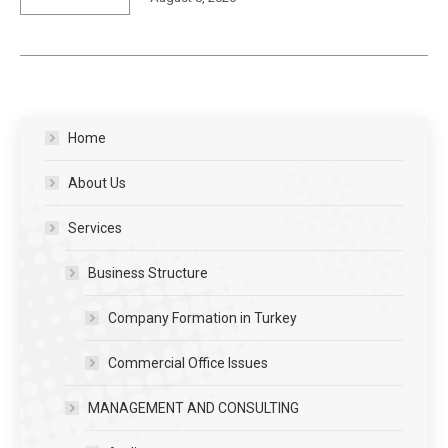
Home
About Us
Services
Business Structure
Company Formation in Turkey
Commercial Office Issues
MANAGEMENT AND CONSULTING