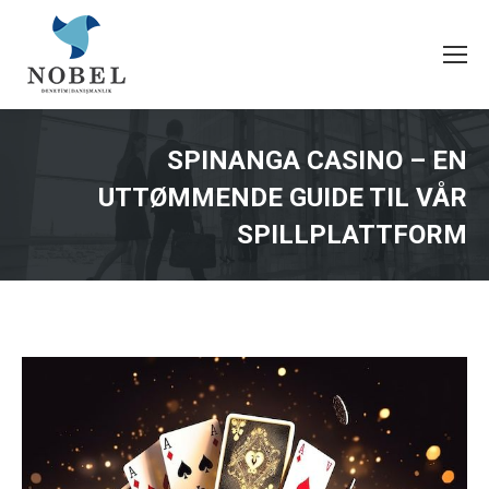
SPINANGA CASINO – EN
UTTØMMENDE GUIDE TIL VÅR
SPILLPLATTFORM