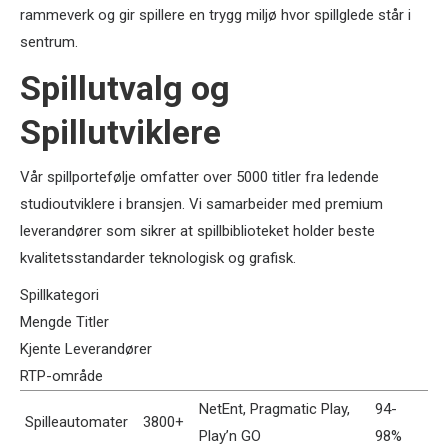
rammeverk og gir spillere en trygg miljø hvor spillglede står i
sentrum.
Spillutvalg og
Spillutviklere
Vår spillportefølje omfatter over 5000 titler fra ledende
studioutviklere i bransjen. Vi samarbeider med premium
leverandører som sikrer at spillbiblioteket holder beste
kvalitetsstandarder teknologisk og grafisk.
Spillkategori
Mengde Titler
Kjente Leverandører
RTP-område
NetEnt, Pragmatic Play,
94-
Spilleautomater
3800+
Play’n GO
98%