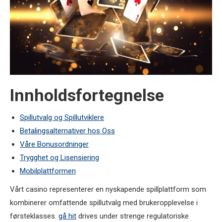
Innholdsfortegnelse
Spillutvalg og Spillutviklere
Betalingsalternativer hos Oss
Våre Bonusordninger
Trygghet og Lisensiering
Mobilplattformen
Vårt casino representerer en nyskapende spillplattform som
kombinerer omfattende spillutvalg med brukeropplevelse i
førsteklasses.
gå hit
drives under strenge regulatoriske