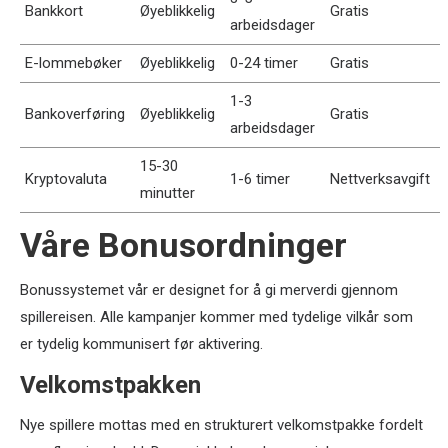
Bankkort
Øyeblikkelig
Gratis
arbeidsdager
E-lommebøker
Øyeblikkelig
0-24 timer
Gratis
1-3
Bankoverføring
Øyeblikkelig
Gratis
arbeidsdager
15-30
Kryptovaluta
1-6 timer
Nettverksavgift
minutter
Våre Bonusordninger
Bonussystemet vår er designet for å gi merverdi gjennom
spillereisen. Alle kampanjer kommer med tydelige vilkår som
er tydelig kommunisert før aktivering.
Velkomstpakken
Nye spillere mottas med en strukturert velkomstpakke fordelt