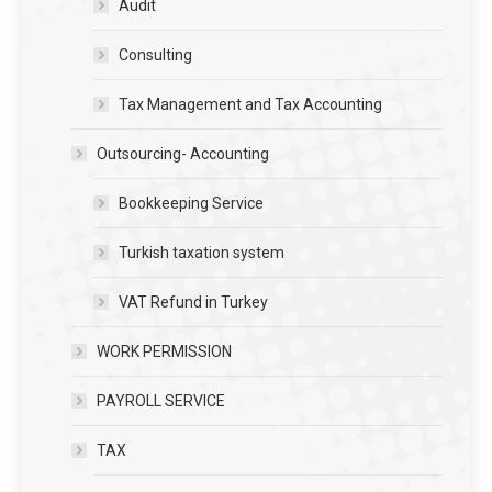
Audit
Consulting
Tax Management and Tax Accounting
Outsourcing- Accounting
Bookkeeping Service
Turkish taxation system
VAT Refund in Turkey
WORK PERMISSION
PAYROLL SERVICE
TAX