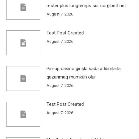
rester plus longtemps sur corgibett.net
August 7, 2026
Test Post Created
August 7, 2026
Pin-up casino girişlə sadə addımlarla
qazanmaq mümkün olur
August 7, 2026
Test Post Created
August 7, 2026