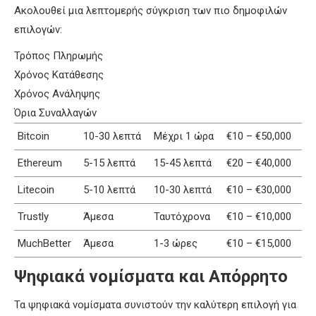
Ακολουθεί μια λεπτομερής σύγκριση των πιο δημοφιλών
επιλογών:
Τρόπος Πληρωμής
Χρόνος Κατάθεσης
Χρόνος Ανάληψης
Όρια Συναλλαγών
Bitcoin
10-30 λεπτά
Μέχρι 1 ώρα
€10 – €50,000
Ethereum
5-15 λεπτά
15-45 λεπτά
€20 – €40,000
Litecoin
5-10 λεπτά
10-30 λεπτά
€10 – €30,000
Trustly
Άμεσα
Ταυτόχρονα
€10 – €10,000
MuchBetter
Άμεσα
1-3 ώρες
€10 – €15,000
Ψηφιακά νομίσματα και Απόρρητο
Τα ψηφιακά νομίσματα συνιστούν την καλύτερη επιλογή για