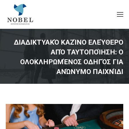
ΔΙΑΔΙΚΤΥΑΚΌ ΚΑΖΊΝΟ ΕΛΕΎΘΕΡΟ
ΑΠΌ ΤΑΥΤΟΠΟΊΗΣΗ: Ο
ΟΛΟΚΛΗΡΩΜΈΝΟΣ ΟΔΗΓΌΣ ΓΙΑ
ΑΝΏΝΥΜΟ ΠΑΙΧΝΊΔΙ