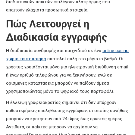
διαδικτυακών παικτών επιλέγουν πλατφόρμες που
απαιτούν ελάχιστα προσωπικά στοιχεία.
Πώς Λειτουργεί η
Διαδικασία εγγραφής
Η διαδικασία συνδρομής και παιχνιδιού σε ένα
online casino
χωρισ ταυτοποιηση
αποτελεί απλή στο μέγιστο βαθμό. Οι
χρήστες χρειάζονται μόνο μια ηλεκτρονική διεύθυνση email
ή έναν αριθμό τηλεφώνου για να ξεκινήσουν, ενώ σε
ορισμένες καταστάσεις μπορούν να παίξουν άμεσα
χρησιμοποιώντας μόνο το ψηφιακό τους πορτοφόλι.
Η έλλειψη γραφειοκρατίας σημαίνει ότι δεν υπάρχουν
καθυστερήσεις επαλήθευσης εγγράφων, οι οποίες συνήθως
μπορούν να κρατήσουν από 24 ώρες έως αρκετές ημέρες.
Αντίθετα, οι παίκτες μπορούν να αρχίσουν να
στοιχηματίζουν εντός σε λίγα λεπτά από την εγγραφή τους,