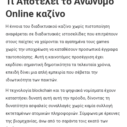
Τι Αποτελεί το Ανώνυμο
Online καζίνο
Η έννοια του διαδικτυακού καζίνο χωρίς πιστοποίηση
αναφέρεται σε διαδικτυακές ιστοσελίδες που επιτρέπουν
στους παίχτες να χαίρονται τα αγαπημένα τους games
χωρίς την υποχρέωση να καταθέσουν προσωπικά έγγραφα
ταυτοποίησης. Αυτή η καινοτόμος προσέγγιση έχει
κερδίσει σημαντική δημοτικότητα τα τελευταία χρόνια,
επειδή δίνει μια απλή εμπειρία που σέβεται την
ιδιωτικότητα των παικτών.
Η τεχνολογία blockchain και τα ψηφιακά νομίσματα έχουν
καταστήσει δυνατή αυτή αυτή την πρόοδο, δίνοντας τη
δυνατότητα ασφαλείς συναλλαγές χωρίς καμία συλλογή
εκτεταμένων ατομικών πληροφοριών. Σύμφωνα με έρευνες
της βιομηχανίας, άνω από το σαράντα τοις εκατό των