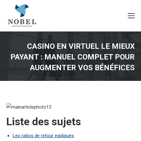
CASINO EN VIRTUEL LE MIEUX
PAYANT : MANUEL COMPLET POUR
AUGMENTER VOS BÉNÉFICES
Liste des sujets
Les ratios de retour expliqués