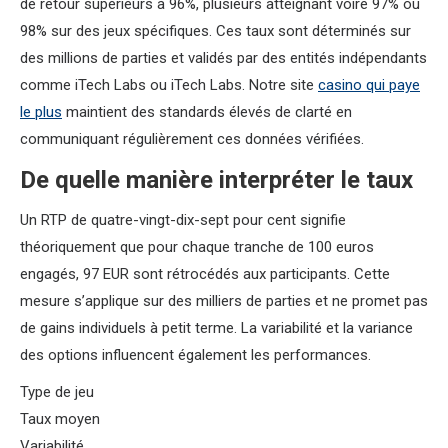
de retour supérieurs à 96%, plusieurs atteignant voire 97% ou
98% sur des jeux spécifiques. Ces taux sont déterminés sur
des millions de parties et validés par des entités indépendants
comme iTech Labs ou iTech Labs. Notre site
casino qui paye
le plus
maintient des standards élevés de clarté en
communiquant régulièrement ces données vérifiées.
De quelle manière interpréter le taux
Un RTP de quatre-vingt-dix-sept pour cent signifie
théoriquement que pour chaque tranche de 100 euros
engagés, 97 EUR sont rétrocédés aux participants. Cette
mesure s’applique sur des milliers de parties et ne promet pas
de gains individuels à petit terme. La variabilité et la variance
des options influencent également les performances.
Type de jeu
Taux moyen
Variabilité