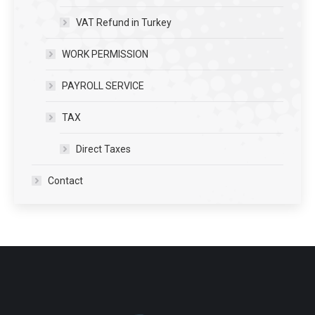
VAT Refund in Turkey
WORK PERMISSION
PAYROLL SERVICE
TAX
Direct Taxes
Contact