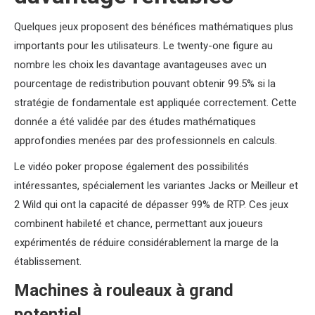
Quelques jeux proposent des bénéfices mathématiques plus
importants pour les utilisateurs. Le twenty-one figure au
nombre les choix les davantage avantageuses avec un
pourcentage de redistribution pouvant obtenir 99.5% si la
stratégie de fondamentale est appliquée correctement. Cette
donnée a été validée par des études mathématiques
approfondies menées par des professionnels en calculs.
Le vidéo poker propose également des possibilités
intéressantes, spécialement les variantes Jacks or Meilleur et
2 Wild qui ont la capacité de dépasser 99% de RTP. Ces jeux
combinent habileté et chance, permettant aux joueurs
expérimentés de réduire considérablement la marge de la
établissement.
Machines à rouleaux à grand
potentiel