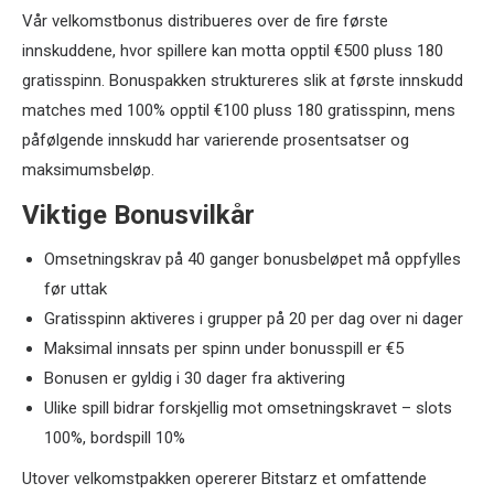
Vår velkomstbonus distribueres over de fire første
innskuddene, hvor spillere kan motta opptil €500 pluss 180
gratisspinn. Bonuspakken struktureres slik at første innskudd
matches med 100% opptil €100 pluss 180 gratisspinn, mens
påfølgende innskudd har varierende prosentsatser og
maksimumsbeløp.
Viktige Bonusvilkår
Omsetningskrav på 40 ganger bonusbeløpet må oppfylles
før uttak
Gratisspinn aktiveres i grupper på 20 per dag over ni dager
Maksimal innsats per spinn under bonusspill er €5
Bonusen er gyldig i 30 dager fra aktivering
Ulike spill bidrar forskjellig mot omsetningskravet – slots
100%, bordspill 10%
Utover velkomstpakken opererer Bitstarz et omfattende