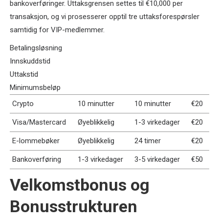
bankoverføringer. Uttaksgrensen settes til €10,000 per
transaksjon, og vi prosesserer opptil tre uttaksforespørsler
samtidig for VIP-medlemmer.
Betalingsløsning
Innskuddstid
Uttakstid
Minimumsbeløp
Crypto
10 minutter
10 minutter
€20
Visa/Mastercard
Øyeblikkelig
1-3 virkedager
€20
E-lommebøker
Øyeblikkelig
24 timer
€20
Bankoverføring
1-3 virkedager
3-5 virkedager
€50
Velkomstbonus og
Bonusstrukturen