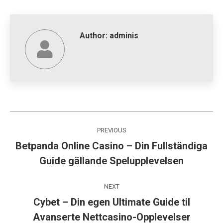
Author:
adminis
Post
PREVIOUS
navigation
Betpanda Online Casino – Din Fullständiga
Previous
Guide gällande Spelupplevelsen
post:
NEXT
Cybet – Din egen Ultimate Guide til
Next
Avanserte Nettcasino-Opplevelser
post: