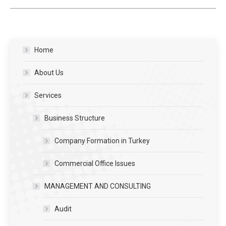
Home
About Us
Services
Business Structure
Company Formation in Turkey
Commercial Office Issues
MANAGEMENT AND CONSULTING
Audit