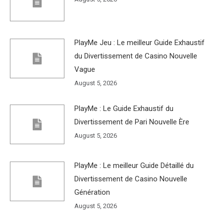
PlayMe Jeu : Le meilleur Guide Exhaustif
du Divertissement de Casino Nouvelle
Vague
August 5, 2026
PlayMe : Le Guide Exhaustif du
Divertissement de Pari Nouvelle Ère
August 5, 2026
PlayMe : Le meilleur Guide Détaillé du
Divertissement de Casino Nouvelle
Génération
August 5, 2026