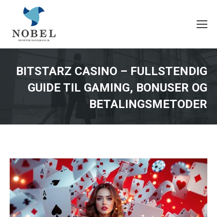
BITSTARZ CASINO – FULLSTENDIG
GUIDE TIL GAMING, BONUSER OG
BETALINGSMETODER