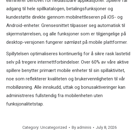
eliminerer behovet for nedlastbare applikasjoner. Spillere får
adgang til hele spillkatalogen, betalingsfunksjoner og
kundestøtte direkte gjennom mobilnettleseren på iOS- og
Android-enheter. Grensesnittet tilpasser seg automatisk til
skjermstørrelsen, og alle funksjoner som er tilgjengelige på
desktop-versjonen fungerer sømløst på mobile plattformer.
Spillytelsen optimaliseres kontinuerlig for å sikre rask lastetid
selv på tregere internettforbindelser. Over 60% av våre aktive
spillere benytter primært mobile enheter til sin spillaktivitet,
noe som reflekterer kvaliteten og brukervennligheten til vår
mobilløsning. Alle innskudd, uttak og bonusaktiveringer kan
administreres fullstendig fra mobilenheten uten
funksjonalitetstap.
Category:
Uncategorized
By
adminis
July 8, 2026