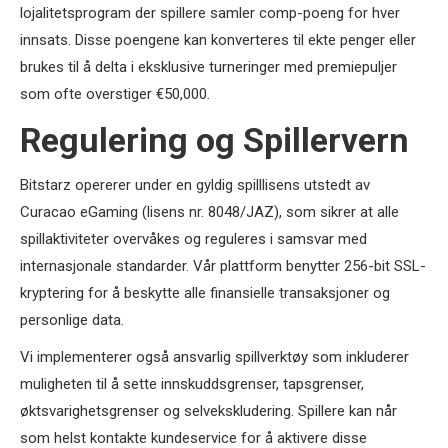
lojalitetsprogram der spillere samler comp-poeng for hver
innsats. Disse poengene kan konverteres til ekte penger eller
brukes til å delta i eksklusive turneringer med premiepuljer
som ofte overstiger €50,000.
Regulering og Spillervern
Bitstarz opererer under en gyldig spilllisens utstedt av
Curacao eGaming (lisens nr. 8048/JAZ), som sikrer at alle
spillaktiviteter overvåkes og reguleres i samsvar med
internasjonale standarder. Vår plattform benytter 256-bit SSL-
kryptering for å beskytte alle finansielle transaksjoner og
personlige data.
Vi implementerer også ansvarlig spillverktøy som inkluderer
muligheten til å sette innskuddsgrenser, tapsgrenser,
øktsvarighetsgrenser og selvekskludering. Spillere kan når
som helst kontakte kundeservice for å aktivere disse