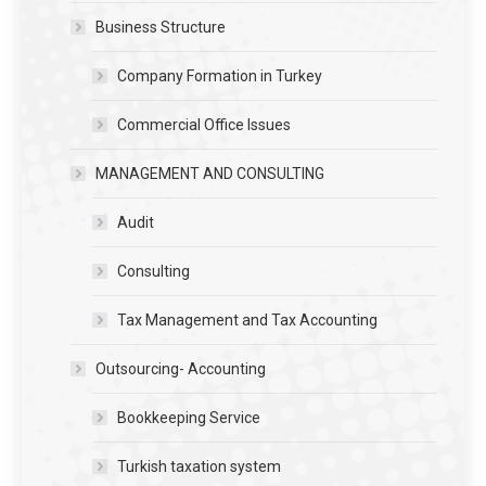
Business Structure
Company Formation in Turkey
Commercial Office Issues
MANAGEMENT AND CONSULTING
Audit
Consulting
Tax Management and Tax Accounting
Outsourcing- Accounting
Bookkeeping Service
Turkish taxation system