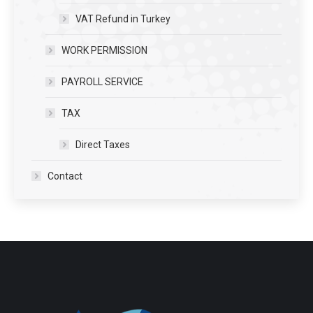
VAT Refund in Turkey
WORK PERMISSION
PAYROLL SERVICE
TAX
Direct Taxes
Contact