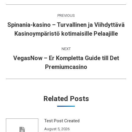
Post
PREVIOUS
navigation
Spinania-kasino – Turvallinen ja Viihdyttävä
Previous
Kasinoympäristö kotimaisille Pelaajille
post:
NEXT
VegasNow – Er Kompletta Guide till Det
Next
Premiumcasino
post:
Related Posts
Test Post Created
August 5, 2026