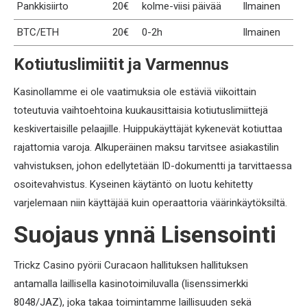
Pankkisiirto
20€
kolme-viisi päivää
Ilmainen
BTC/ETH
20€
0-2h
Ilmainen
Kotiutuslimiitit ja Varmennus
Kasinollamme ei ole vaatimuksia ole estäviä viikoittain
toteutuvia vaihtoehtoina kuukausittaisia kotiutuslimiittejä
keskivertaisille pelaajille. Huippukäyttäjät kykenevät kotiuttaa
rajattomia varoja. Alkuperäinen maksu tarvitsee asiakastilin
vahvistuksen, johon edellytetään ID-dokumentti ja tarvittaessa
osoitevahvistus. Kyseinen käytäntö on luotu kehitetty
varjelemaan niin käyttäjää kuin operaattoria väärinkäytöksiltä.
Suojaus ynnä Lisensointi
Trickz Casino pyörii Curacaon hallituksen hallituksen
antamalla laillisella kasinotoimiluvalla (lisenssimerkki
8048/JAZ), joka takaa toimintamme laillisuuden sekä