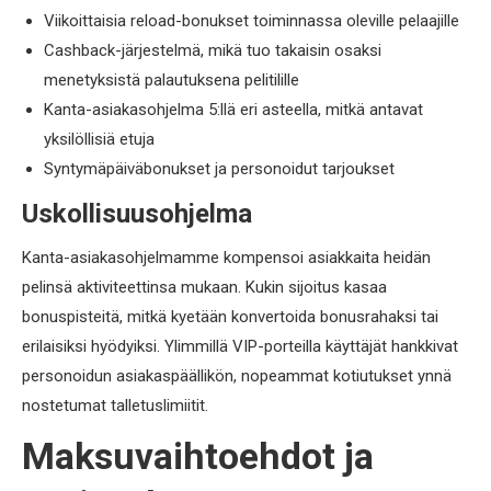
Viikoittaisia reload-bonukset toiminnassa oleville pelaajille
Cashback-järjestelmä, mikä tuo takaisin osaksi
menetyksistä palautuksena pelitilille
Kanta-asiakasohjelma 5:llä eri asteella, mitkä antavat
yksilöllisiä etuja
Syntymäpäiväbonukset ja personoidut tarjoukset
Uskollisuusohjelma
Kanta-asiakasohjelmamme kompensoi asiakkaita heidän
pelinsä aktiviteettinsa mukaan. Kukin sijoitus kasaa
bonuspisteitä, mitkä kyetään konvertoida bonusrahaksi tai
erilaisiksi hyödyiksi. Ylimmillä VIP-porteilla käyttäjät hankkivat
personoidun asiakaspäällikön, nopeammat kotiutukset ynnä
nostetumat talletuslimiitit.
Maksuvaihtoehdot ja