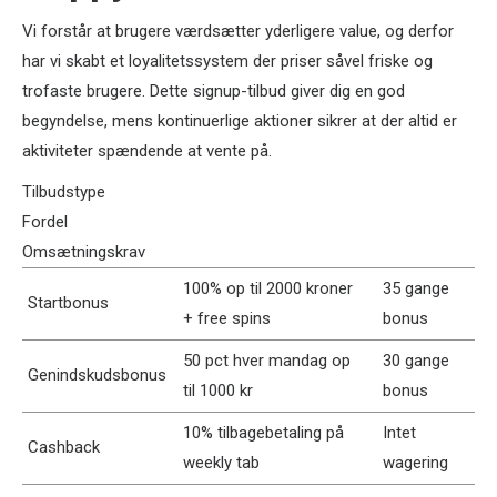
Vi forstår at brugere værdsætter yderligere value, og derfor
har vi skabt et loyalitetssystem der priser såvel friske og
trofaste brugere. Dette signup-tilbud giver dig en god
begyndelse, mens kontinuerlige aktioner sikrer at der altid er
aktiviteter spændende at vente på.
Tilbudstype
Fordel
Omsætningskrav
100% op til 2000 kroner
35 gange
Startbonus
+ free spins
bonus
50 pct hver mandag op
30 gange
Genindskudsbonus
til 1000 kr
bonus
10% tilbagebetaling på
Intet
Cashback
weekly tab
wagering