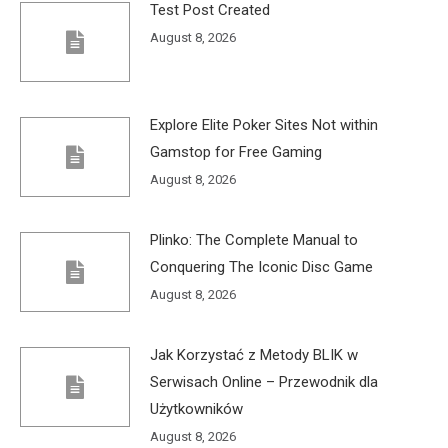
Test Post Created
August 8, 2026
Explore Elite Poker Sites Not within
Gamstop for Free Gaming
August 8, 2026
Plinko: The Complete Manual to
Conquering The Iconic Disc Game
August 8, 2026
Jak Korzystać z Metody BLIK w
Serwisach Online – Przewodnik dla
Użytkowników
August 8, 2026