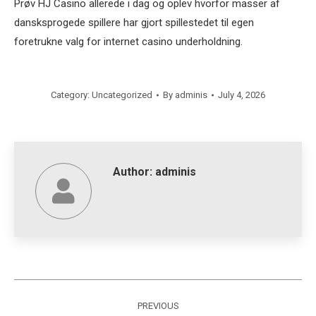
Prøv HJ Casino allerede i dag og oplev hvorfor masser af
dansksprogede spillere har gjort spillestedet til egen
foretrukne valg for internet casino underholdning.
Category:
Uncategorized
By
adminis
July 4, 2026
Author:
adminis
Post
PREVIOUS