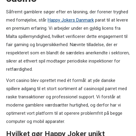
Såfremt gamblere søger efter en løsning, der forener tryghed
med fornøjelse, står
Happy Jokers Danmark
parat til at levere
en premium erfaring. Vi arbejder under en gyldig licens fra
Malta spillemyndighed, hvilket verificerer dette engagement til
fair gaming og brugersikkerhed. Nævnte tilladelse, der er
respekteret som en blandt de særdeles anerkendte i sektoren,
sikrer at ethvert spil modtager periodiske inspektioner for
retfærdighed.
Vort casino blev oprettet med ét formål: at yde danske
spillere adgang til et stort sortiment af casinospil parret med
raske transaktioner og professionel support. Vi forstår at
moderne gamblere værdsætter hurtighed, og derfor har vi
optimeret vort platform til at operere problemfrit på begge
computer og mobil apparater.
Hvilket gør Happy Joker unikt