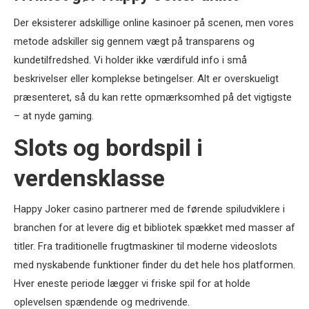
Der eksisterer adskillige online kasinoer på scenen, men vores
metode adskiller sig gennem vægt på transparens og
kundetilfredshed. Vi holder ikke værdifuld info i små
beskrivelser eller komplekse betingelser. Alt er overskueligt
præsenteret, så du kan rette opmærksomhed på det vigtigste
– at nyde gaming.
Slots og bordspil i
verdensklasse
Happy Joker casino partnerer med de førende spiludviklere i
branchen for at levere dig et bibliotek spækket med masser af
titler. Fra traditionelle frugtmaskiner til moderne videoslots
med nyskabende funktioner finder du det hele hos platformen.
Hver eneste periode lægger vi friske spil for at holde
oplevelsen spændende og medrivende.