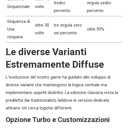
tredici
virgola sedici
Sequenziale
volte
percento
percento
Sequenza di
oltre 30
tre virgola zero
Una
oltre 93%
volte
sei percento
cinquina
Le diverse Varianti
Estremamente Diffuse
L’evoluzione del nostro game ha guidato allo sviluppo di
diverse varianti che mantengono la logica centrale ma
implementano aspetti distintivi. La edizione classica resta la
prediletta dai tradizionalisti, laddove le versioni dedicate
attirano chi cerca logiche differenti.
Opzione Turbo e Customizzazioni