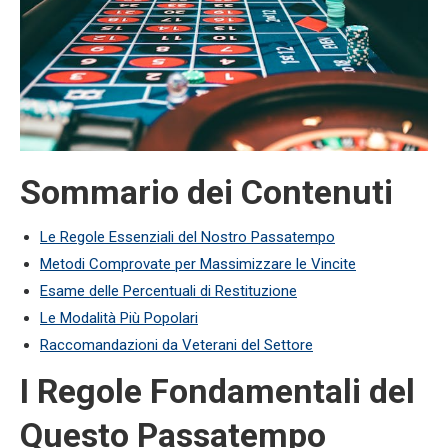
Sommario dei Contenuti
Le Regole Essenziali del Nostro Passatempo
Metodi Comprovate per Massimizzare le Vincite
Esame delle Percentuali di Restituzione
Le Modalità Più Popolari
Raccomandazioni da Veterani del Settore
I Regole Fondamentali del
Questo Passatempo