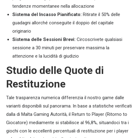
tendenze momentanee nella allocazione
Sistema del Incasso Pianificato:
Ritirate il 50% delle
guadagni allorché conseguite il doppio del capitale
originario
Sistema delle Sessioni Brevi:
Circoscrivete qualsiasi
sessione a 30 minuti per preservare massima la
attenzione e la lucidità di giudizio
Studio delle Quote di
Restituzione
Tale trasparenza numerica differenzia il nostro game dalle
varianti disponibili sul panorama. In base a statistiche verificati
dalla di Malta Gaming Autorità, il Return to Player (Ritorno to
Giocatore) mediamente si stabilisce al 96,8%, situandoci tra i
giochi con le eccellenti percentuali di restituzione per i player