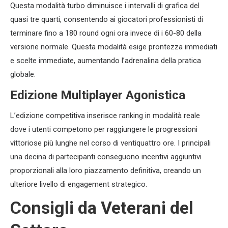
Questa modalità turbo diminuisce i intervalli di grafica del
quasi tre quarti, consentendo ai giocatori professionisti di
terminare fino a 180 round ogni ora invece di i 60-80 della
versione normale. Questa modalità esige prontezza immediati
e scelte immediate, aumentando l’adrenalina della pratica
globale.
Edizione Multiplayer Agonistica
L’edizione competitiva inserisce ranking in modalità reale
dove i utenti competono per raggiungere le progressioni
vittoriose più lunghe nel corso di ventiquattro ore. I principali
una decina di partecipanti conseguono incentivi aggiuntivi
proporzionali alla loro piazzamento definitiva, creando un
ulteriore livello di engagement strategico.
Consigli da Veterani del