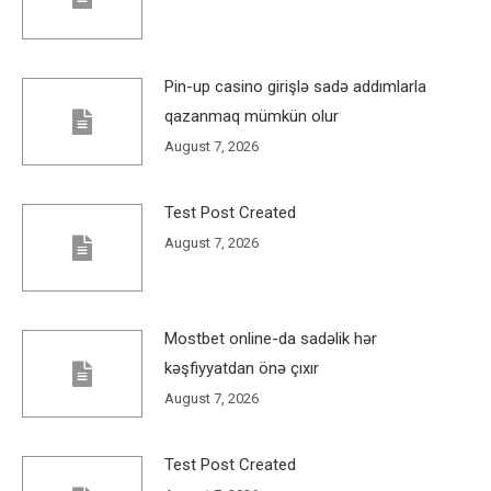
Pin-up casino girişlə sadə addımlarla
qazanmaq mümkün olur
August 7, 2026
Test Post Created
August 7, 2026
Mostbet online-da sadəlik hər
kəşfiyyatdan önə çıxır
August 7, 2026
Test Post Created