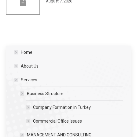
August 7, 2026
Home
About Us
Services
Business Structure
Company Formation in Turkey
Commercial Office Issues
MANAGEMENT AND CONSULTING