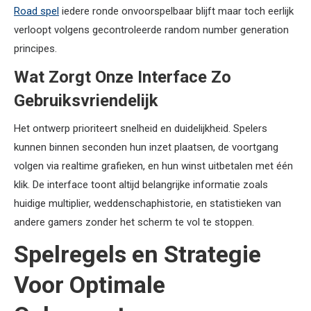
Road spel
iedere ronde onvoorspelbaar blijft maar toch eerlijk
verloopt volgens gecontroleerde random number generation
principes.
Wat Zorgt Onze Interface Zo
Gebruiksvriendelijk
Het ontwerp prioriteert snelheid en duidelijkheid. Spelers
kunnen binnen seconden hun inzet plaatsen, de voortgang
volgen via realtime grafieken, en hun winst uitbetalen met één
klik. De interface toont altijd belangrijke informatie zoals
huidige multiplier, weddenschaphistorie, en statistieken van
andere gamers zonder het scherm te vol te stoppen.
Spelregels en Strategie
Voor Optimale