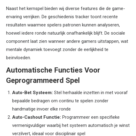
Naast het kernspel bieden wij diverse features die de game-
ervaring verrijken. De geschiedenis tracker toont recente
resultaten waarmee spelers patronen kunnen analyseren,
hoewel iedere ronde natuurlijk onafhankelijk blijft. De sociale
component laat zien wanneer andere gamers uitstappen, wat
mentale dynamiek toevoegt zonder de eerlijkheid te
beïnvloeden.
Automatische Functies Voor
Geprogrammeerd Spel
Auto-Bet Systeem:
Stel herhaalde inzetten in met vooraf
bepaalde bedragen om continu te spelen zonder
handmatige invoer elke ronde
Auto-Cashout Functie:
Programmeer een specifieke
vermenigvuldiger waarbij het systeem automatisch je winst
verzilvert, ideaal voor disciplinair spel