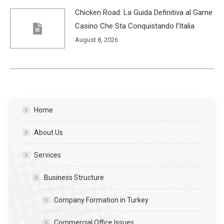
Chicken Road: La Guida Definitiva al Game
Casino Che Sta Conquistando l’Italia
August 8, 2026
Home
About Us
Services
Business Structure
Company Formation in Turkey
Commercial Office Issues