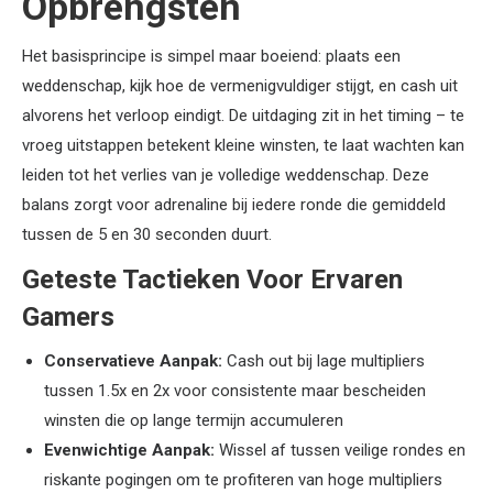
Opbrengsten
Het basisprincipe is simpel maar boeiend: plaats een
weddenschap, kijk hoe de vermenigvuldiger stijgt, en cash uit
alvorens het verloop eindigt. De uitdaging zit in het timing – te
vroeg uitstappen betekent kleine winsten, te laat wachten kan
leiden tot het verlies van je volledige weddenschap. Deze
balans zorgt voor adrenaline bij iedere ronde die gemiddeld
tussen de 5 en 30 seconden duurt.
Geteste Tactieken Voor Ervaren
Gamers
Conservatieve Aanpak:
Cash out bij lage multipliers
tussen 1.5x en 2x voor consistente maar bescheiden
winsten die op lange termijn accumuleren
Evenwichtige Aanpak:
Wissel af tussen veilige rondes en
riskante pogingen om te profiteren van hoge multipliers