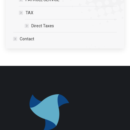
TAX
Direct Taxes
Contact