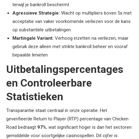
terwijl je bankroll beschermt
Agressieve Strategie:
Wacht op multipliers boven 5x met
acceptatie van vaker voorkomende verliezen voor de kans
op substantiële uitbetalingen
Martingale Variant:
Verhoog inzetten na verliezen, maar
gebruik deze alleen met strikte bankroll beheer en vooraf
bepaalde limieten
Uitbetalingspercentages
en Controleerbare
Statistieken
Transparantie staat centraal in onze operatie. Het
geverifieerde Return to Player (RTP) percentage van Chicken
Road bedraagt
97%
, wat significant hoger is dan het sectoren
gemiddelde voor soortgelijke casinospellen. Dit cijfer is